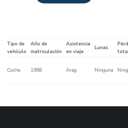
Estás aquí:
Tipo de
Año de
Asistencia
Pérd
Lunas
vehículo
matriculación
en viaje
tota
Coche
1988
Arag
Ninguna
Nin