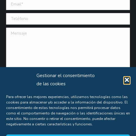
Email (requerido)
Teléfono
Mensaje
Gestionar el consentimiento
de las cookies
Para ofrecer las mejores experiencias, utilizamos tecnologías como las
cookies para almacenar y/o acceder a la información del dispositivo. El
consentimiento de estas tecnologías nos permitirá procesar datos
como el comportamiento de navegación o las identificaciones únicas en
Puede obtener información extensa sobre el uso que le damos a sus datos personales
este sitio. No consentir o retirar el consentimiento, puede afectar
negativamente a ciertas características y funciones.
consultando nuestra
Política de Privacidad
.
Aceptas nuestra
política de privacidad