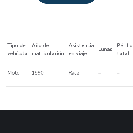
Estás aquí:
Tipo de
Año de
Asistencia
Pérdid
Lunas
vehículo
matriculación
en viaje
total
Moto
1990
Race
–
–