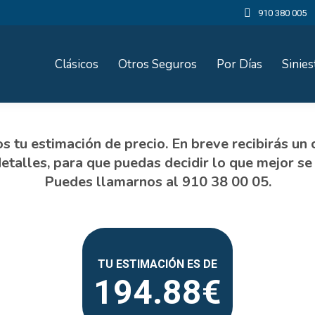
910 380 005
Clásicos
Otros Seguros
Por Días
Sinies
194.88