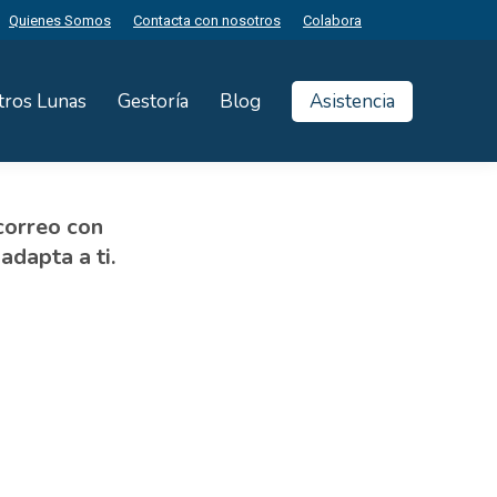
Quienes Somos
Contacta con nosotros
Colabora
tros Lunas
Gestoría
Blog
Asistencia