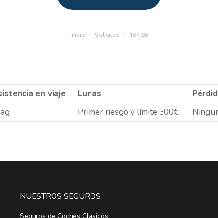
Estás aquí:
Inicio
Solicitud
194.88
istencia en viaje
Lunas
Pérdid
rag
Primer riesgo y límite 300€
Ningu
NUESTROS SEGUROS
Seguros de Coches Clásicos