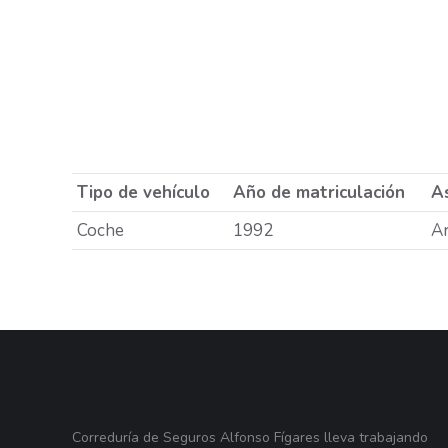
Tipo de vehículo
Año de matriculación
As
Coche
1992
A
Correduría de Seguros Alfonso Fígares lleva trabajando